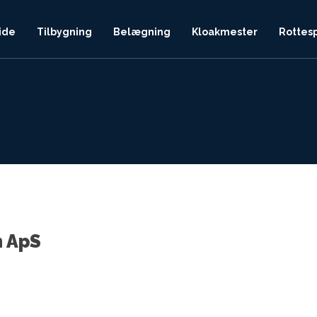
ide
Tilbygning
Belægning
Kloakmester
Rottes
n ApS