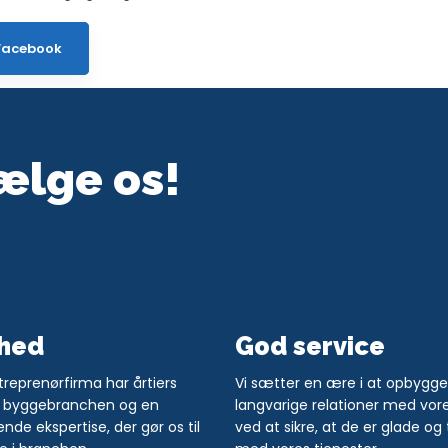
Facebook​
vælge os!
hed
God service
ntreprenørfirma har årtiers
​​Vi sætter en ære i at opbygge
 i byggebranchen og en
langvarige relationer med vor
de ekspertise, der gør os til
ved at sikre, at de er glade og 