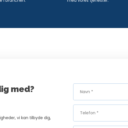
e i branchen.
med vores tjenester.
dig med?
eder, vi kan tilbyde dig,