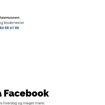
 Rasmussen
 og kloakmester
60 68 47 95
å Facebook
vores hverdag og meget mere.