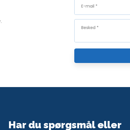
​
Har du spørgsmål eller