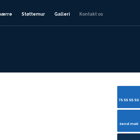
pærre
Støttemur
Galleri
Kontakt os
75 55 55 50
Send mail